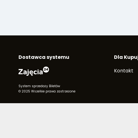
Dostawca systemu
Dla Kupu
Kontakt
System sprzedaży Biletów
© 2025 Wszelkie prawa zastrzeżone
Infolinia GAK:
58 765 70 37
pon.-pt. 10:00-16:00; s