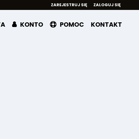
ZAREJESTRUJ SIĘ
ZALOGUJ SIĘ
0
TA
KONTO
POMOC
KONTAKT
0,00
PLN
14