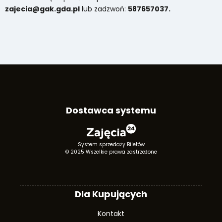
zajecia@gak.gda.pl
lub zadzwoń:
587657037.
Dostawca systemu
System sprzedaży Biletów
© 2025 Wszelkie prawa zastrzeżone
Dla Kupujących
Kontakt