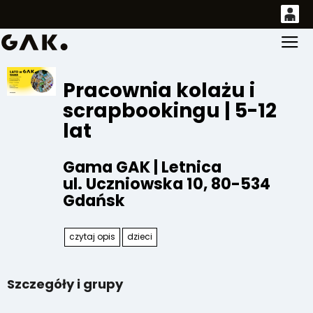
0
Gł
'
0,00
PLN
Pracownia kolażu i
scrapbookingu | 5-12
lat
14
53
Gama GAK | Letnica
ul. Uczniowska 10
,
80-534
Gdańsk
czytaj opis
dzieci
Szczegóły i grupy