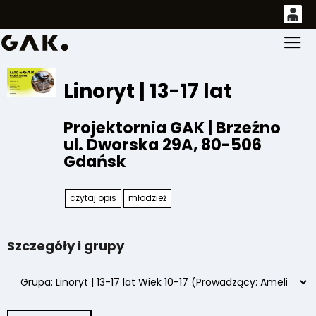
0
Gł
'
0,00
PLN
Linoryt | 13-17 lat
Projektornia GAK | Brzeźno
14
52
ul. Dworska 29A
,
80-506
Gdańsk
czytaj opis
młodzież
Szczegóły i grupy