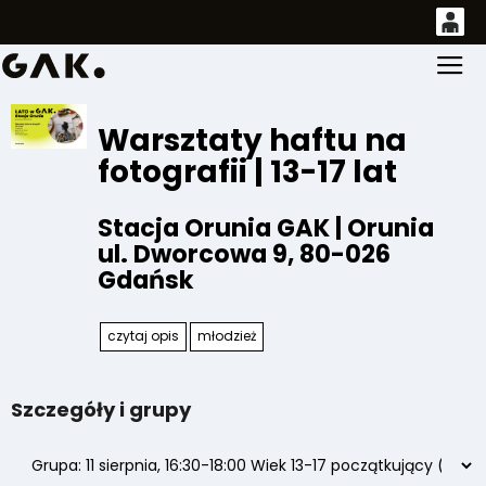
0
Gł
'
0,00
PLN
Warsztaty haftu na
fotografii | 13-17 lat
14
52
Stacja Orunia GAK | Orunia
ul. Dworcowa 9
,
80-026
Gdańsk
czytaj opis
młodzież
Szczegóły i grupy